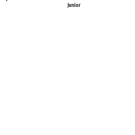
Junior
Les 4 nouvelles règles de
Endrick est sur le départ
José Mourinho