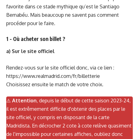
favorite dans ce stade mythique qu’est le Santiago
Bernabéu. Mais beaucoup ne savent pas comment
procéder pour le faire.
1 - Où acheter son billet ?
a) Sur le site officiel
Rendez-vous sur le site officiel donc, via ce lien :
https://www.realmadrid.com/fr/billetterie
Choisissez ensuite le match de votre choix.
⚠️
Attention
, depuis le début de cette saison 2023-24,
il est extrêmement difficile d'obtenir des places par le
site officiel, y compris en disposant de la carte
Madridista. En décrocher 2 cote à cote relève quasiment
de l'impossible pour certaines affiches, oubliez donc