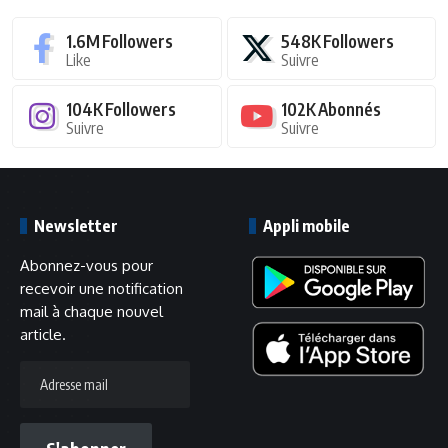
1.6M
Followers
548K
Followers
Like
Suivre
104K
Followers
102K
Abonnés
Suivre
Suivre
Newsletter
Appli mobile
Abonnez-vous pour
recevoir une notification
mail à chaque nouvel
article.