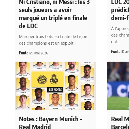
Ni Cristiano, ni Messi : les 3
LDC 20
seuls joueurs a avoir
prédic
marqué un triplé en finale
demi-f
de LDC
À l’appro
des champ
Marquer trois buts en finale de Ligue
ont…
des champions est un exploit…
Punto
17 av
Punto
29 mai 2026
Notes : Bayern Munich -
Real M
Real Madrid
Barcel