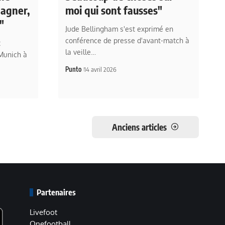
gagner,
moi qui sont fausses"
"
Jude Bellingham s'est exprimé en
conférence de presse d'avant-match à
x
la veille…
 Munich à
Punto
14 avril 2026
Anciens articles
Partenaires
Livefoot
Onefootball