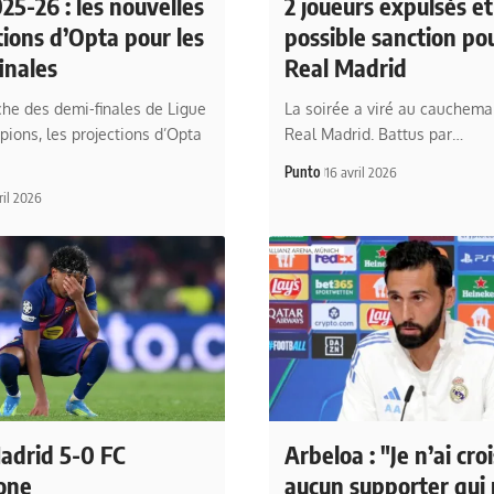
25-26 : les nouvelles
2 joueurs expulsés e
tions d’Opta pour les
possible sanction pou
inales
Real Madrid
che des demi-finales de Ligue
La soirée a viré au cauchema
ions, les projections d’Opta
Real Madrid. Battus par…
Punto
16 avril 2026
ril 2026
adrid 5-0 FC
Arbeloa : "Je n’ai cro
one
aucun supporter qui