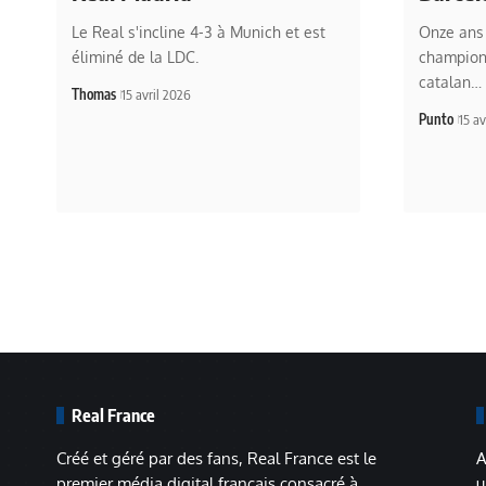
Le Real s'incline 4-3 à Munich et est
Onze ans 
éliminé de la LDC.
champions
catalan…
Thomas
15 avril 2026
Punto
15 av
Real France
Créé et géré par des fans, Real France est le
A
premier média digital français consacré à
u