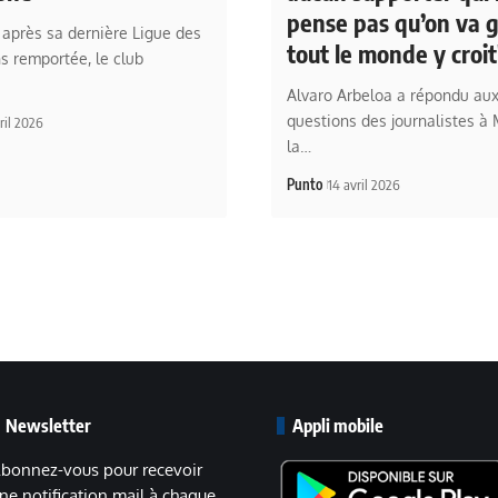
pense pas qu’on va 
après sa dernière Ligue des
tout le monde y croit
 remportée, le club
Alvaro Arbeloa a répondu au
questions des journalistes à
ril 2026
la…
Punto
14 avril 2026
Newsletter
Appli mobile
bonnez-vous pour recevoir
ne notification mail à chaque