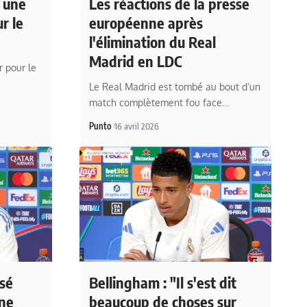
t une
Les réactions de la presse
r le
européenne après
l'élimination du Real
Madrid en LDC
r pour le
Le Real Madrid est tombé au bout d’un
match complètement fou face…
Punto
16 avril 2026
isé
Bellingham : "Il s'est dit
 ne
beaucoup de choses sur