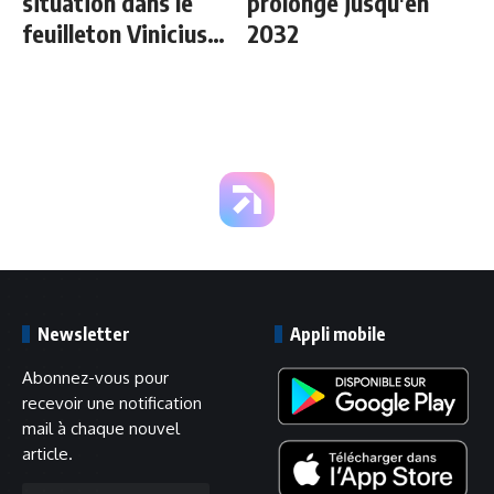
situation dans le
prolonge jusqu'en
feuilleton Vinicius
2032
Junior
Newsletter
Appli mobile
Abonnez-vous pour
recevoir une notification
mail à chaque nouvel
article.
Adresse