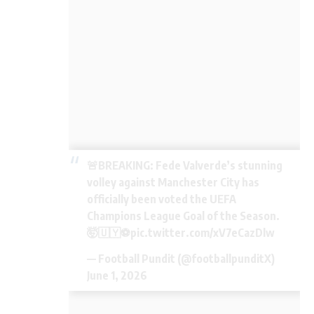
🚨BREAKING: Fede Valverde’s stunning
volley against Manchester City has
officially been voted the UEFA
Champions League Goal of the Season.
🤯🇺🇾⚽️
pic.twitter.com/xV7eCazDlw
— Football Pundit (@footballpunditX)
June 1, 2026