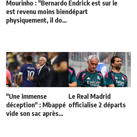
Mourinho : "Bernardo
Endrick est sur le
est revenu moins bien
départ
physiquement, il doit
progresser"
"Une immense
Le Real Madrid
déception" : Mbappé
officialise 2 départs
vide son sac après
l'élimination des
Bleus