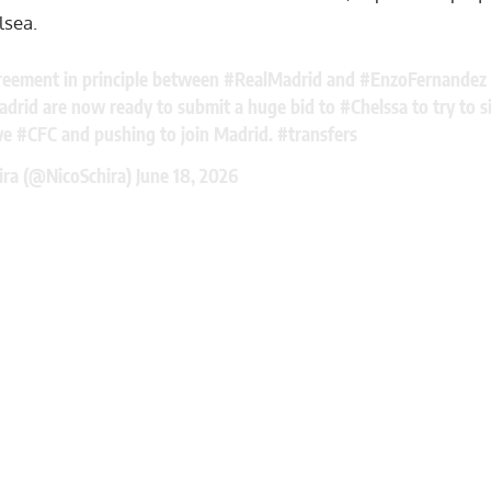
lsea.
greement in principle between
#RealMadrid
and
#EnzoFernandez
adrid are now ready to submit a huge bid to
#Chelssa
to try to s
ve
#CFC
and pushing to join Madrid.
#transfers
ira (@NicoSchira)
June 18, 2026