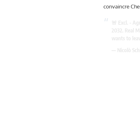
convaincre Che
🚨 Excl. - A
2032. Real M
wants to lea
— Nicolò Sch