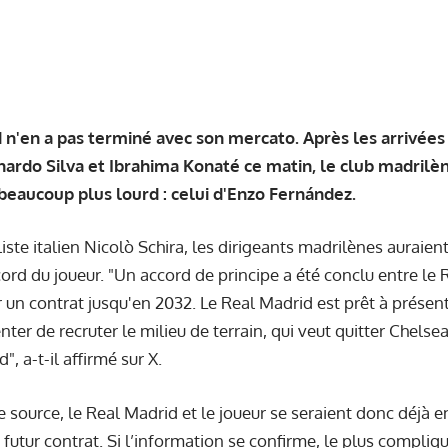
 n'en a pas terminé avec son mercato. Après les arrivées
nardo Silva et Ibrahima Konaté ce matin, le club madrilè
 beaucoup plus lourd : celui d'Enzo Fernández.
liste italien Nicolò Schira, les dirigeants madrilènes auraien
cord du joueur. "Un accord de principe a été conclu entre le
un contrat jusqu'en 2032. Le Real Madrid est prêt à présen
ter de recruter le milieu de terrain, qui veut quitter Chelsea
", a-t-il affirmé sur X.
te source, le Real Madrid et le joueur se seraient donc déjà e
futur contrat. Si l’information se confirme, le plus compliqué