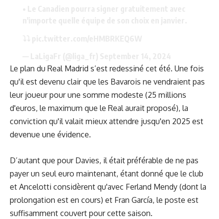
• Le Canadien pourra signer gratuitement avec
n'importe quelle équipe de son choix en janvier.
⤵️⤵️
pic.twitter.com/eHMBRKEQ6W
— LaLigaFr (@liga_fr)
September 14, 2024
Le plan du Real Madrid s’est redessiné cet été. Une fois
qu'il est devenu clair que les Bavarois ne vendraient pas
leur joueur pour une somme modeste (25 millions
d'euros, le maximum que le Real aurait proposé), la
conviction qu'il valait mieux attendre jusqu'en 2025 est
devenue une évidence.
D’autant que pour Davies, il était préférable de ne pas
payer un seul euro maintenant, étant donné que le club
et Ancelotti considèrent qu'avec Ferland Mendy (dont la
prolongation est en cours) et Fran García, le poste est
suffisamment couvert pour cette saison.