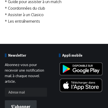
* Guide pour assister à un match
* Coordonnées du club
* Assister à un Clasico
* Les entraînements
Newsletter
Appli mobile
Abonnez-vous pour
recevoir une notification
mail à chaque nouvel
article.
Adresse
mail
S'abonner