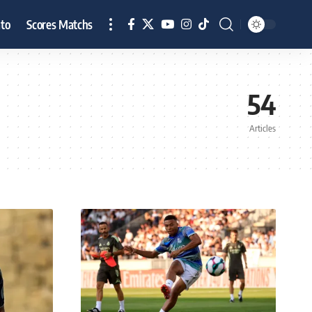
to
Scores Matchs
54
Articles