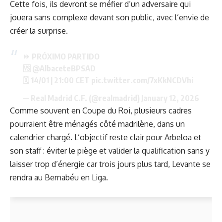
Cette fois, ils devront se méfier d’un adversaire qui
jouera sans complexe devant son public, avec l’envie de
créer la surprise.
⏩ PRÓXIMO PARTIDO
🆚
@AlbaceteBPSAD
🗓 14/01 | 21:00 CET
pic.twitter.com/7xKkNCDVhi
— Real Madrid C.F. (@realmadrid)
January 12, 2026
Comme souvent en Coupe du Roi, plusieurs cadres
pourraient être ménagés côté madrilène, dans un
calendrier chargé. L’objectif reste clair pour Arbeloa et
son staff : éviter le piège et valider la qualification sans y
laisser trop d’énergie car trois jours plus tard, Levante se
rendra au Bernabéu en Liga.