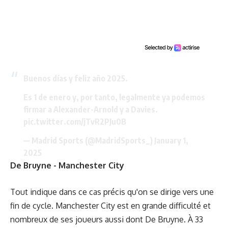
Buenos días y feliz año 2025.
Es 1 de enero y, por tanto, legalmente ya podemos
firmar a Alexander-Arnold y a Davies.
pic.twitter.com/jTvR2PJu0B
— Madrid Sports (@MadridSports_)
January 1,
2025
De Bruyne - Manchester City
Tout indique dans ce cas précis qu'on se dirige vers une
fin de cycle. Manchester City est en grande difficulté et
nombreux de ses joueurs aussi dont De Bruyne. À 33