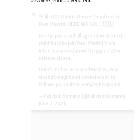
dévoilée jeudi ou vendredi.
🚨💣 EXCLUSIVE: Denzel Dumfries to
Real Madrid, HERE WE GO! ⚪️🇳🇱
Deal in place and all agreed with Dutch
right back to join Real Madrid from
Inter, Spanish club will trigger €20m
release clause.
Dumfries has accepted Madrid, deal
closed tonight and formal steps to
follow.
pic.twitter.com/UghisoJwmh
— Fabrizio Romano (@FabrizioRomano)
June 2, 2026