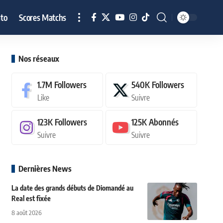
to
Scores Matchs
Nos réseaux
1.7M
Followers
540K
Followers
Like
Suivre
123K
Followers
125K
Abonnés
Suivre
Suivre
Dernières News
La date des grands débuts de Diomandé au
Real est fixée
8 août 2026