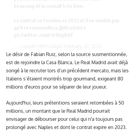
beaucoup et le connaît très bien.
Le contrat se termine en 2023 et il ne semble pas
qu'il se renouvellera.
@NicoSchira
pic.twitter.com/r1r8JqybOF
— LaligaFr (@FrLaliga)
February 23, 2022
Le désir de Fabian Ruiz, selon la source susmentionnée,
est de rejoindre la Casa Blanca. Le Real Madrid avait déjà
songé à le recruter lors d’un précédent mercato, mais les
Italiens s’étaient montrés trop gourmand, exigeant 80
millions d'euros pour se séparer de leur joueur.
Aujourd'hui, leurs prétentions seraient retombées à 50
millions, un montant que le Real Madrid pourrait
envisager de débourser pour celui qui n'a toujours pas
prolongé avec Naples et dont le contrat expire en 2023.