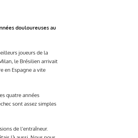
 années douloureuses au
eilleurs joueurs de la
lan, le Brésilien arrivait
e en Espagne a vite
 ces quatre années
 échec sont assez simples
ions de l’entraîneur.
étais là aussi. Nous nous