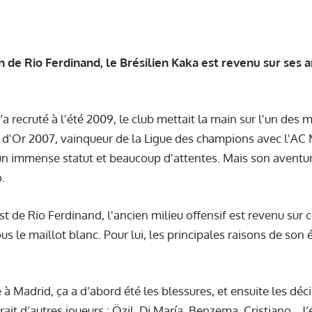
n de Rio Ferdinand, le Brésilien Kaka est revenu sur ses
a recruté à l'été 2009, le club mettait la main sur l'un des m
 d'Or 2007, vainqueur de la Ligue des champions avec l'AC Mi
un immense statut et beaucoup d'attentes. Mais son aventur
.
st de Rio Ferdinand, l'ancien milieu offensif est revenu sur
s le maillot blanc. Pour lui, les principales raisons de son
 Madrid, ça a d’abord été les blessures, et ensuite les décis
it d’autres joueurs : Özil, Di María, Benzema, Cristiano... J’