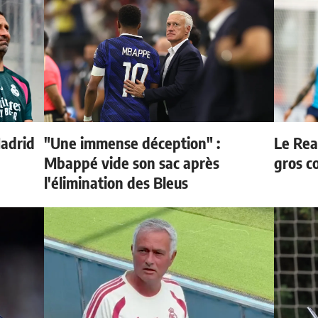
Madrid
"Une immense déception" :
Le Rea
Mbappé vide son sac après
gros c
l'élimination des Bleus