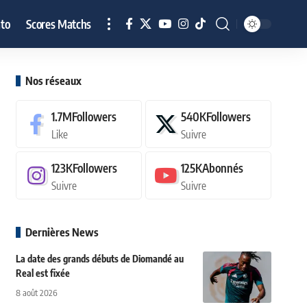
to
Scores Matchs
Nos réseaux
1.7M
Followers
540K
Followers
Like
Suivre
123K
Followers
125K
Abonnés
Suivre
Suivre
Dernières News
La date des grands débuts de Diomandé au
Real est fixée
8 août 2026