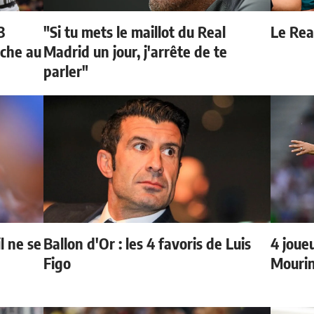
3
"Si tu mets le maillot du Real
Le Real
oche au
Madrid un jour, j'arrête de te
parler"
l ne se
Ballon d'Or : les 4 favoris de Luis
4 joueu
Figo
Mourin