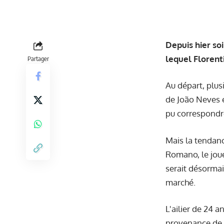
Depuis hier so
lequel Florenti
Partager
Au départ, plus
de João Neves e
pu correspondre
Mais la tendanc
Romano, le joue
serait désormai
marché.
L'ailier de 24 
provenance de C