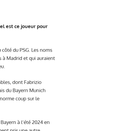
el est ce joueur pour
du côté du PSG. Les noms
 à Madrid et qui auraient
eu.
bles, dont Fabrizio
çais du Bayern Munich
 énorme coup sur le
 Bayern à l'été 2024 en
ment pris une autre