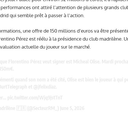
performances ont attiré l'attention de plusieurs grands clu
drid qui semble prêt à passer à l'action.
ormations, une offre de 150 millions d'euros va être présen
orentino Pérez est réélu à la présidence du club madrilène.
valuation actuelle du joueur sur le marché.
que Florentino Pérez veut signer est Micheal Olise. Mardi procha
 150m€.
émenti quand son nom a été cité, Olise est bien le joueur à qui 
urtTelegraph
et
@jfelixdiaz
.
ier…
pic.twitter.com/Wjq9jstTnT
adrilène 🇫🇷 (@SecteurRM_)
June 5, 2026