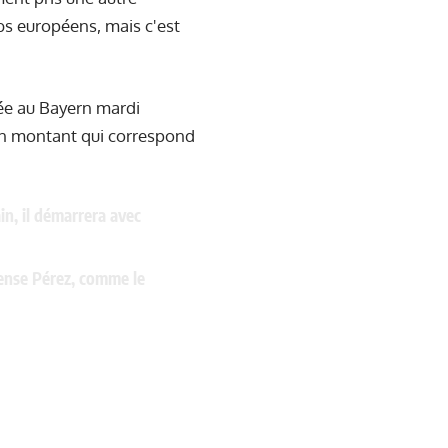
bs européens, mais c'est
tée au Bayern mardi
 Un montant qui correspond
in, il démarrera avec
pense Pérez, comme le