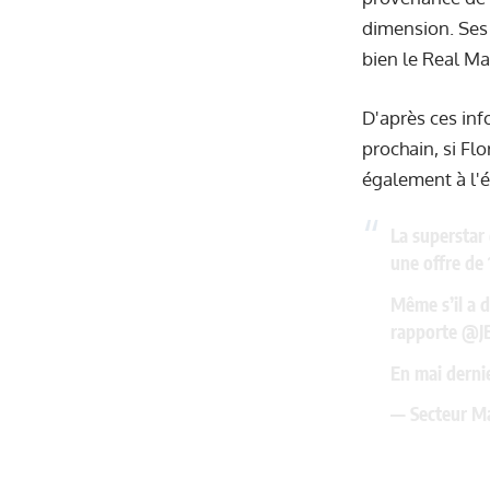
dimension. Ses 
bien le Real Ma
D'après ces inf
prochain, si Fl
également à l'é
La superstar 
une offre de
Même s’il a d
rapporte
@JB
En mai dern
— Secteur M