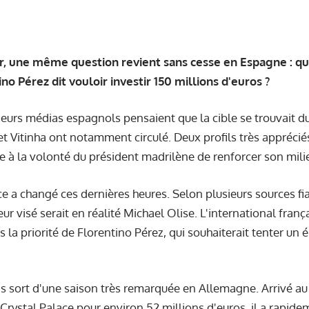
ir, une même question revient sans cesse en Espagne : qu
no Pérez dit vouloir investir 150 millions d'euros ?
ieurs médias espagnols pensaient que la cible se trouvait 
t Vitinha ont notamment circulé. Deux profils très appréciés
 à la volonté du président madrilène de renforcer son mili
e a changé ces dernières heures. Selon plusieurs sources fia
ur visé serait en réalité Michael Olise. L'international fran
s la priorité de Florentino Pérez, qui souhaiterait tenter un
ans sort d'une saison très remarquée en Allemagne. Arrivé au
rystal Palace pour environ 52 millions d'euros, il a rapide