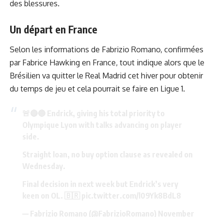
des blessures.
Un départ en France
Selon les informations de Fabrizio Romano, confirmées
par Fabrice Hawking en France, tout indique alors que le
Brésilien va quitter le Real Madrid cet hiver pour obtenir
du temps de jeu et cela pourrait se faire en Ligue 1.
🚨🔴🔵 Endrick, giving his total priority to
Olympique Lyon with talks advancing on player
side.
Straight loan, no buy option clause as revealed on
Wednesday.
Final decision in next week but Endrick’s very
keen on OL. 🇧🇷
pic.twitter.com/l09Yk8BdL8
— Fabrizio Romano (@FabrizioRomano)
November