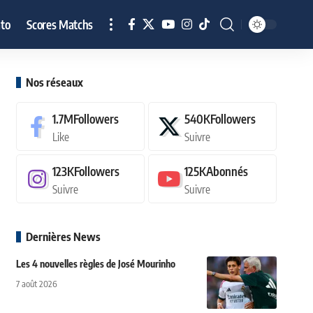
to
Scores Matchs
Nos réseaux
1.7M
Followers
540K
Followers
Like
Suivre
123K
Followers
125K
Abonnés
Suivre
Suivre
Dernières News
Les 4 nouvelles règles de José Mourinho
7 août 2026