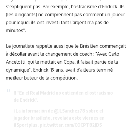
s’expliquent pas. Par exemple, l’ostracisme d’Endrick. Ils
(les dirigeants) ne comprennent pas comment un joueur
pour lequel ils ont investi tant l’argent n’a pas de
minutes".
Le journaliste rappelle aussi que le Brésilien commençait
à décoller avant le changement de coach : "Avec Carlo
Ancelotti, qui le mettait en Copa, il faisait partie de la
dynamique". Endrick, 19 ans, avait d'ailleurs terminé
meilleur buteur de la compétition.
‼️ "En el Real Madrid no entienden el ostracismo
de Endrick".
ℹ️ La información de
@JLSanchez78
sobre el
jugador brasileño, revelada este viernes en
#Sportplus
.
pic.twitter.com/COCPT82JDS