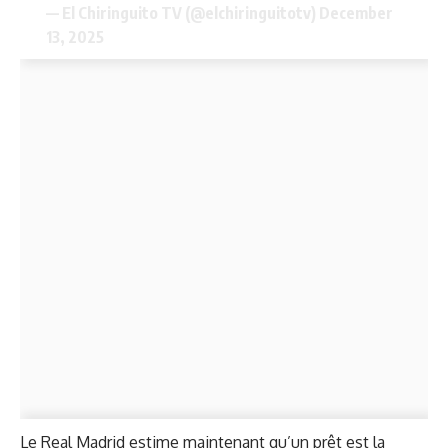
— El Chiringuito TV (@elchiringuitotv)
December
13, 2025
Le Real Madrid estime maintenant qu’un prêt est la