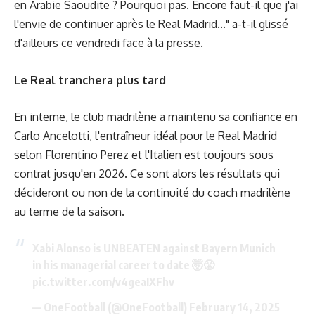
en Arabie Saoudite ? Pourquoi pas. Encore faut-il que j'ai
l'envie de continuer après le Real Madrid..." a-t-il glissé
d'ailleurs ce vendredi face à la presse.
Le Real tranchera plus tard
En interne, le club madrilène a maintenu sa confiance en
Carlo Ancelotti, l'entraîneur idéal pour le Real Madrid
selon Florentino Perez et l'Italien est toujours sous
contrat jusqu'en 2026. Ce sont alors les résultats qui
décideront ou non de la continuité du coach madrilène
au terme de la saison.
Xabi Alonso is UNBEATEN against Bayern Munich
in his managerial career to date 🤯😤
pic.twitter.com/v4geaIXFhv
— OneFootball (@OneFootball)
February 14, 2025