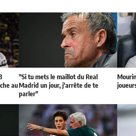
3
"Si tu mets le maillot du Real
Mourin
oche au
Madrid un jour, j'arrête de te
joueur
parler"