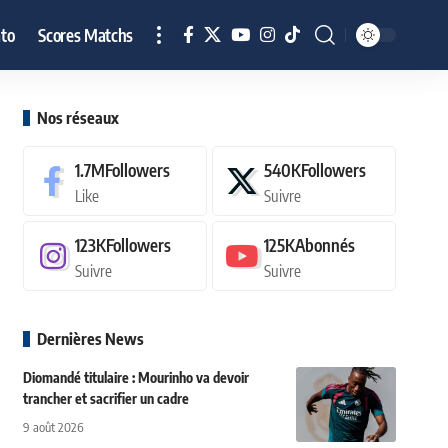
to
Scores Matchs
Nos réseaux
1.7M
Followers
540K
Followers
Like
Suivre
123K
Followers
125K
Abonnés
Suivre
Suivre
Dernières News
Diomandé titulaire : Mourinho va devoir
trancher et sacrifier un cadre
9 août 2026