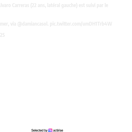
ro Carreras (22 ans, latéral gauche) est suivi par le
mer, via
@damiancasol
.
pic.twitter.com/umDH1Trb4W
025