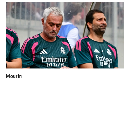
Mourinho : "J’ai vu un Real Madrid à 3 visages"