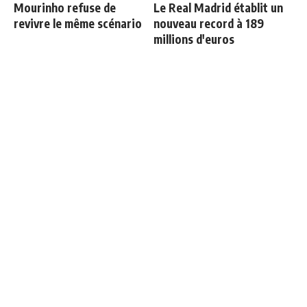
Mourinho refuse de
Le Real Madrid établit un
revivre le même scénario
nouveau record à 189
millions d'euros
Brahim Diaz explique ce
Rodri a tranché entre le
que Mourinho demande au
Real Madrid et le Barça
groupe