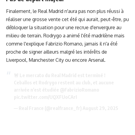
Finalement, le Real Madrid n'aura pas non plus réussi à
réaliser une grosse vente cet été qui aurait, peut-être, pu
débloquer la situation pour une recrue d'envergure au
milieu de terrain. Rodrygo a animé l'été madrilène mais
comme l'explique Fabrizio Romano, jamais il n'a été
proche de signer ailleurs malgré les intérêts de
Liverpool, Manchester City ou encore Arsenal.
🚨 Le mercato du Real Madrid est terminé !
Ceballos et Rodrygo restent au club, et aucune
arrivée n'est étudiée
@FabrizioRomano
pic.twitter.com/UQXFUoCArI
— Real France (@realfrance_fr)
August 29, 2025