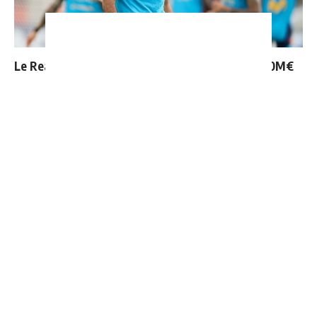
Le Real Madrid tient son prochain gros coup à 70M€
Vinicius ajoute une nouvelle condition à sa
prolongation de contrat