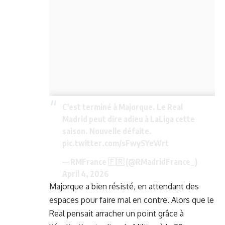
C’est terminé à Majorque. Le Real
Madrid peut dire adieu à LaLiga cette
saison. Nouvelle défaite.
pic.twitter.com/sFwySYeWrt
— RMFrance 🇫🇷 (@RMadridFrance_)
April 4, 2026
Majorque a bien résisté, en attendant des
espaces pour faire mal en contre. Alors que le
Real pensait arracher un point grâce à