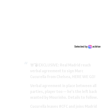
🚨💣 EXCLUSIVE: Real Madrid reach
verbal agreement to sign Marc
Cucurella from Chelsea, HERE WE GO!
Verbal agreement in place between all
parties, player too — he’s the left back
wanted by Mourinho. Details to follow.
Cucurella leaves
#CFC
and joins Madrid