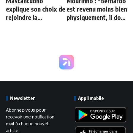
Mastantuono
Mourinho : "Bernardo
explique son choix de
est revenu moins bien
rejoindre la
physiquement, il doit
Fiorentina
progresser"
Newsletter
Appli mobile
Abonnez-vous pour
recevoir une notification
mail à chaque nouvel
article.