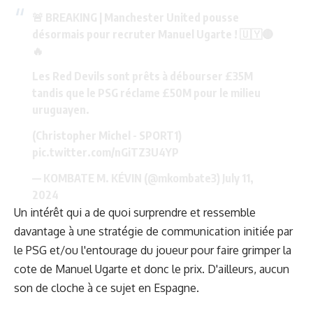
🚨 BREAKING | Manchester United pousse
désormais pour recruter Manuel Ugarte ! 🇺🇾🔴
🔥
Les Red Devils sont prêts à débourser £35M
tandis que le PSG réclame £50M pour le milieu
uruguayen.
(Christopher Michel - SPORT1)
pic.twitter.com/nGiTZ3U4YP
— KOMBATE M. KÉVIN (@mkombate3)
July 11,
2024
Un intérêt qui a de quoi surprendre et ressemble
davantage à une stratégie de communication initiée par
le PSG et/ou l'entourage du joueur pour faire grimper la
cote de Manuel Ugarte et donc le prix. D'ailleurs, aucun
son de cloche à ce sujet en Espagne.