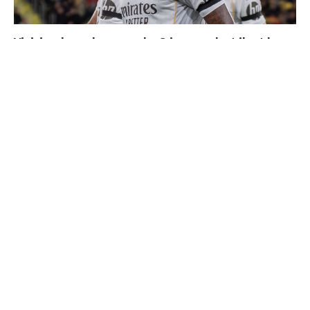
Vinicius donne les noms des 3 joueurs dont il est le
plus proche au Real
Cucurella explique pourquoi il ne se coupera jamais les
cheveux