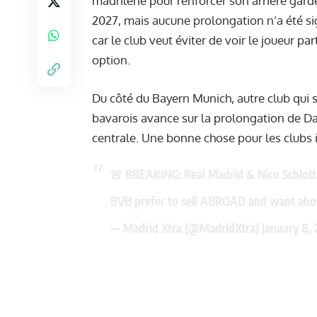
madrilène pour renforcer son arrière garde 
2027, mais aucune prolongation n’a été si
car le club veut éviter de voir le joueur pa
option.
Du côté du Bayern Munich, autre club qui s
bavarois avance sur la prolongation de D
centrale. Une bonne chose pour les clubs 
🚨 BREAKING: Real Madrid & Nico Schlot
BVB prefer to sell ABROAD and want ab
— Madrid Xtra (@MadridXtra)
January 8,