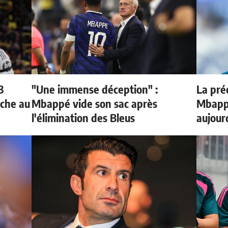
3
"Une immense déception" :
La préd
oche au
Mbappé vide son sac après
Mbappé
l'élimination des Bleus
aujour