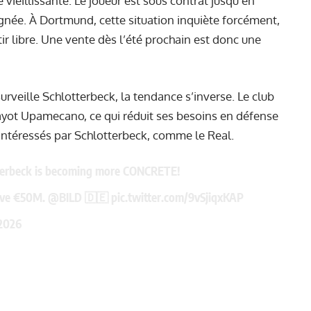
vieillissante. Le joueur est sous contrat jusqu’en
gnée. À Dortmund, cette situation inquiète forcément,
rtir libre. Une vente dès l’été prochain est donc une
urveille Schlotterbeck, la tendance s’inverse. Le club
ayot Upamecano, ce qui réduit ses besoins en défense
intéressés par Schlotterbeck, comme le Real.
terbeck is becoming more CONCRETE!
ove €50M.
@BILD
🇩🇪
pic.twitter.com/9vSjiqxKAP
 2026