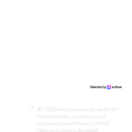
💰⚪️🇸🇪 Linus Gunnarsson, agente de
Felicia Schröder, confirma que su
fichaje por el Real Madrid es el MÁS
CARO en la historia del fútbol