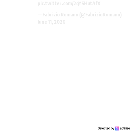
pic.twitter.com/2qYSHutAfX
— Fabrizio Romano (@FabrizioRomano)
June 11, 2026