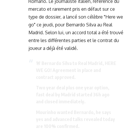
Romano. Le journaliste italien, référence du
mercato et rarement pris en défaut sur ce
type de dossier, a lancé son célèbre "Here we
go" ce jeudi, pour Bernardo Silva au Real
Madrid. Selon lui, un accord total a été trouvé
entre les différentes parties et le contrat du
joueur a déjà été validé.
🚨 Bernardo Silva to Real Madrid, HERE
WE GO! Agreement in place and
contract approved.
Two year deal plus one year option,
fast deal by Madrid started 36h ago
and closed immediately.
Mourinho wanted Bernardo, he says
yes and advanced talks revealed today
are 100% confirmed.