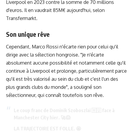
Liverpool en 2023 contre la somme de 70 millions
d'euros. Il en vaudrait 85M€ aujourd'hui, selon
Transfermarkt.
Son unique rêve
Cependant, Marco Rossi n'écarte rien pour celui qu'il
dirige avec la sélection hongroise. "Je n'écarte
absolument aucune possibilité et notamment celle qu'il
continue à Liverpool et prolonge, particulièrement parce
qu'il est très valorisé au sein du club et c'est l'un des
plus grands clubs du monde", a souligné son
sélectionneur, qui connaît toutefois son rêve.
Le coup franc de Dominik Szoboszlai 🇭🇺 face à
Manchester City hier. 🚀😱
LA TRAJECTOIRE EST FOLLE. 🤩