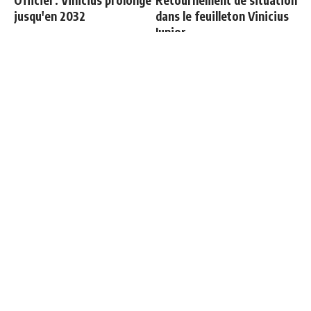
jusqu'en 2032
dans le feuilleton Vinicius
Junior
Vinicius donne les noms
Ballon d'Or 2026 : ce détail
des 3 joueurs dont il est le
qui change tout pour
plus proche au Real
Mbappé