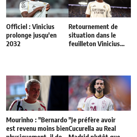
Officiel : Vinicius
Retournement de
prolonge jusqu'en
situation dans le
2032
feuilleton Vinicius
Junior
Mourinho : "Bernardo
"Je préfère avoir
est revenu moins bien
Cucurella au Real
physiquement, il doit
Madrid plutôt que