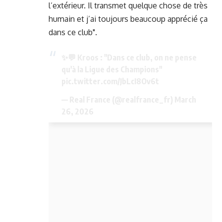
l’extérieur. Il transmet quelque chose de très
humain et j’ai toujours beaucoup apprécié ça
dans ce club".
✨💬 Kroos : "Dans ce club, on ne pense
qu'à la Ligue des Champions"
pic.twitter.com/JbLcI8Ov6t
— Real France (@realfrance_fr)
March
26, 2026