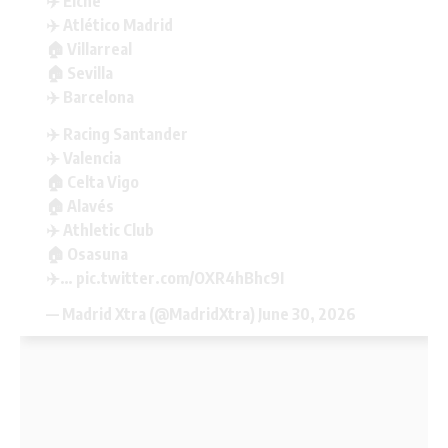
✈️ Elche
✈️ Atlético Madrid
🏠 Villarreal
🏠 Sevilla
✈️ Barcelona
✈️ Racing Santander
✈️ Valencia
🏠 Celta Vigo
🏠 Alavés
✈️ Athletic Club
🏠 Osasuna
✈️…
pic.twitter.com/OXR4hBhc9I
— Madrid Xtra (@MadridXtra)
June 30, 2026