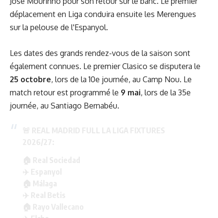
José Mourinho pour son retour sur le banc. Le premier
déplacement en Liga conduira ensuite les Merengues
sur la pelouse de l'Espanyol.
Les dates des grands rendez-vous de la saison sont
également connues. Le premier Clasico se disputera le
25 octobre
, lors de la 10e journée, au Camp Nou. Le
match retour est programmé le
9 mai
, lors de la 35e
journée, au Santiago Bernabéu.
🚨 REAL MADRID FULL LA LIGA FIXTURES
2026/27:
🏠 Real Sociedad
✈️ Espanyol
🏠 Málaga
✈️ Real Betis
🏠 Rayo Vallecano