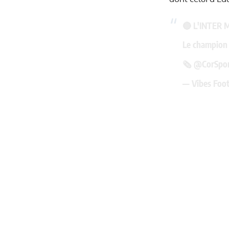
🔴 L'INTER 
Le champion d
🗞️
@CorSpor
— Vibes Foo