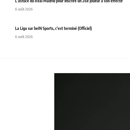
L'astuce du Real Madrid pour inscrire un 26e joueur à son effectif
6 août 2026
La Liga sur beIN Sports, c'est terminé (Officiel)
6 août 2026