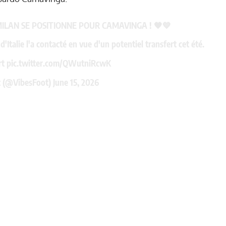
MILAN SE POSITIONNE POUR CAMAVINGA ! 🖤💙
'Italie l'a contacté en vue d'un potentiel transfert cet été.
t
pic.twitter.com/QWutniRcwK
t (@VibesFoot)
June 15, 2026