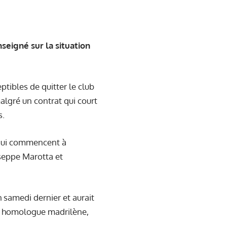
seigné sur la situation
ptibles de quitter le club
malgré un contrat qui court
s.
s qui commencent à
useppe Marotta et
h samedi dernier et aurait
on homologue madrilène,