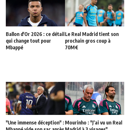
Ballon d'Or 2026 : ce détail
Le Real Madrid tient son
qui change tout pour
prochain gros coup à
Mbappé
70M€
"Une immense déception" :
Mourinho : "J’ai vu un Real
Mbappé vide son sac après
Madrid à 3 visages"