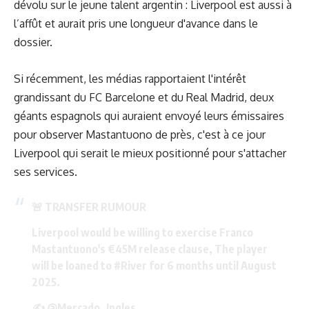
dévolu sur le jeune talent argentin : Liverpool est aussi à
l’affût et aurait pris une longueur d'avance dans le
dossier.
Si récemment, les médias rapportaient l'intérêt
grandissant du FC Barcelone et du Real Madrid, deux
géants espagnols qui auraient envoyé leurs émissaires
pour observer Mastantuono de près, c'est à ce jour
Liverpool qui serait le mieux positionné pour s'attacher
ses services.
🚨 TRANSFER RUMOUR
Liverpool would be willing to exercise Franco
Mastantuono's €45M release clause, The player
will be loaned to
#River
for 6 months until August
2025.
✍️
@Mercado_Ingles