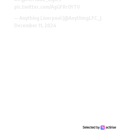
pic.twitter.com/AgGFRr0YTV
— Anything Liverpool (@AnythingLFC_)
December 11, 2024