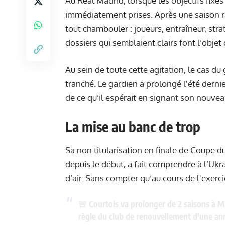
Au Real Madrid, lorsque les objectifs fixés
immédiatement prises. Après une saison r
tout chambouler : joueurs, entraîneur, stra
dossiers qui semblaient clairs font l’objet
Au sein de toute cette agitation, le cas du
tranché. Le gardien a prolongé l'été dernie
de ce qu’il espérait en signant son nouvea
La mise au banc de trop
Sa non titularisation en finale de Coupe du
depuis le début, a fait comprendre à l’Uk
d’air. Sans compter qu’au cours de l'exerc
🚨 Courtois va prolonger de 2 saisons à Ma
règle du club de renouvellement d'une an