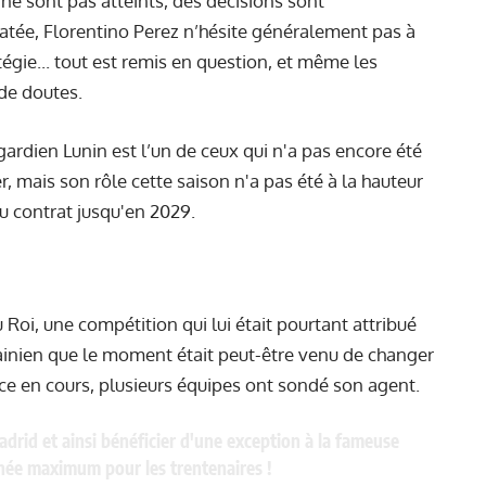
 ne sont pas atteints, des décisions sont
atée, Florentino Perez n’hésite généralement pas à
tégie... tout est remis en question, et même les
 de doutes.
 gardien Lunin est l’un de ceux qui n'a pas encore été
r, mais son rôle cette saison n'a pas été à la hauteur
u contrat jusqu'en 2029.
 Roi, une compétition qui lui était pourtant attribué
rainien que le moment était peut-être venu de changer
ice en cours, plusieurs équipes ont sondé son agent.
drid et ainsi bénéficier d'une exception à la fameuse
née maximum pour les trentenaires !