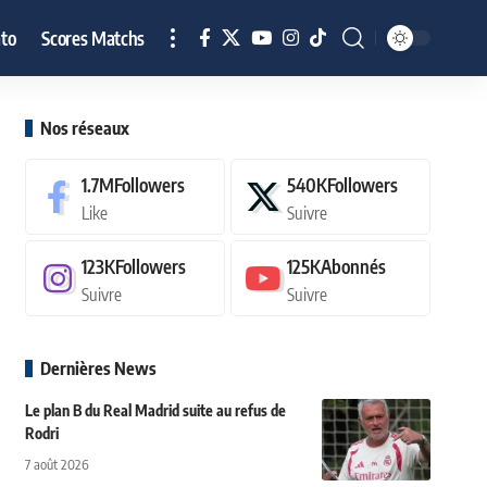
to
Scores Matchs
Nos réseaux
1.7M
Followers
540K
Followers
Like
Suivre
123K
Followers
125K
Abonnés
Suivre
Suivre
Dernières News
Le plan B du Real Madrid suite au refus de
Rodri
7 août 2026