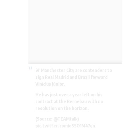
🚨 Manchester City are contenders to
sign Real Madrid and Brazil forward
Vinícius Júnior.
He has just over a year left on his
contract at the Bernebau with no
resolution on the horizon.
(Source:
@TEAMtalk
)
pic.twitter.com/oSSO1M47gn