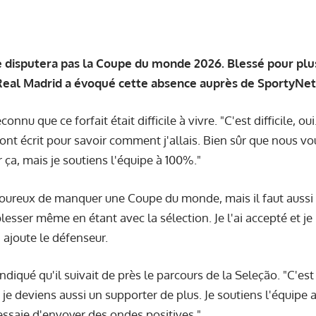
e disputera pas la Coupe du monde 2026. Blessé pour plus
Real Madrid a évoqué cette absence auprès de SportyNet
econnu que ce forfait était difficile à vivre. "C'est difficile, 
ont écrit pour savoir comment j'allais. Bien sûr que nous vou
 ça, mais je soutiens l'équipe à 100%."
loureux de manquer une Coupe du monde, mais il faut aussi p
blesser même en étant avec la sélection. Je l'ai accepté et 
 ajoute le défenseur.
indiqué qu'il suivait de près le parcours de la Seleção. "C'est
is je deviens aussi un supporter de plus. Je soutiens l'équip
'essaie d'envoyer des ondes positives."