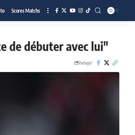
to
Scores Matchs
te de débuter avec lui"
Partager