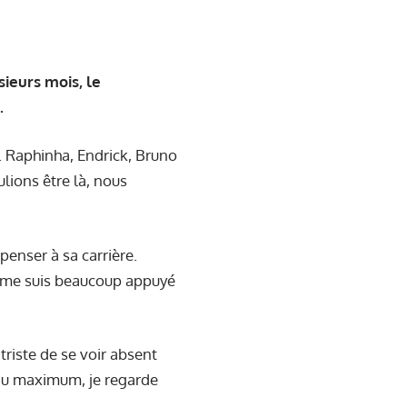
ieurs mois, le
.
oui. Raphinha, Endrick, Bruno
lions être là, nous
enser à sa carrière.
je me suis beaucoup appuyé
 triste de se voir absent
e au maximum, je regarde