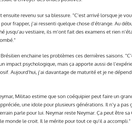
t ensuite revenu sur sa blessure. "C'est arrivé lorsque je vou
pour frapper, j'ai ressenti quelque chose d'étrange. Au débu
hé jusqu'au vestiaire, ils m'ont fait des examens et rien n'éta
tombé."
 Brésilien enchaine les problèmes ces dernières saisons. "C
 un impact psychologique, mais ça apporte aussi de l'expérie
losif. Aujourd'hui, j'ai davantage de maturité et je ne dépen
eymar, Militao estime que son coéquipier peut faire un grand
ppréciée, une idole pour plusieurs générations. Il n'y a pas 
e terrain parle pour lui. Neymar reste Neymar. Ça peut être s
e monde le croit. Il le mérite pour tout ce qu'il a accompli."