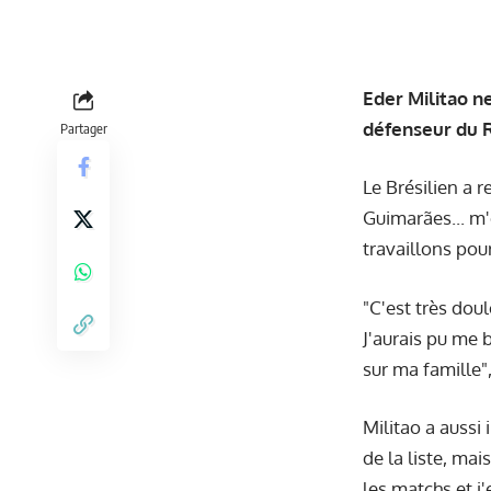
Eder Militao n
défenseur du 
Partager
Le Brésilien a r
Guimarães... m'
travaillons pour
"C'est très dou
J'aurais pu me 
sur ma famille",
Militao a aussi 
de la liste, ma
les matchs et j