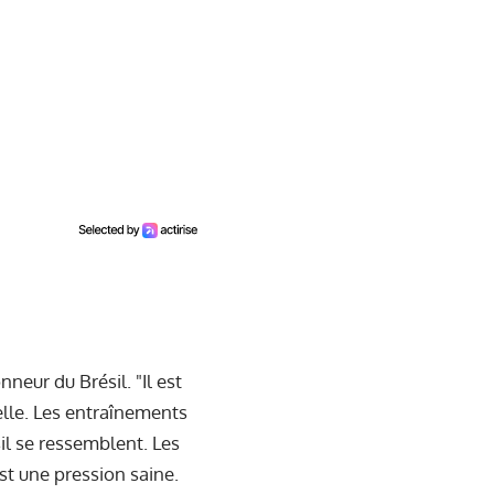
neur du Brésil. "Il est
elle. Les entraînements
sil se ressemblent. Les
st une pression saine.