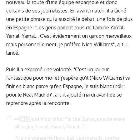
nouveau la route d'une équipe espagnole et donc
certains de ses journalistes. En avant match, il a lâché
une petite phrase qui a suscité le débat, une fois de plus
en Espagne. "Les gens parlent tous de Lamine Yamal,
Yamal, Yamal... C'est évidemment un garçon merveilleux
mais personnellement, je préfère Nico Williams", a-t-il
lancé.
Puis il a exprimé une volonté. "C'est un joueur
fantastique pour moi et j'espère qu'il (Nico Williams) va
finir en blanc parce qu'en Espagne, je suis blanc (ndlr :
pour le Real Madrid)", a-t-il ajouté mardi avant de se
reprendre après la rencontre.
👀🇪🇸 José Mourinho: “In the Euros, people were
all saying Yamal, Yamal, Yamal…”.
“He's a wonderful boy, but I, personally, prefer