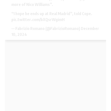
more of Nico Williams”.
“I hope he ends up at Real Madrid”, told Cope.
pic.twitter.com/bXQsrWgimH
— Fabrizio Romano (@FabrizioRomano)
December
10, 2024