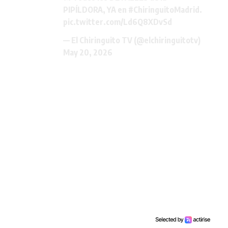
PIPÍLDORA, YA en
#ChiringuitoMadrid
.
pic.twitter.com/Ld6Q8XDvSd
— El Chiringuito TV (@elchiringuitotv)
May 20, 2026