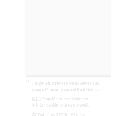
‼️‼️
@PipiEstrada1
y los nombres que
quiere Mourinho para el Real Madrid:
🇳🇬 1ª opción: Victor Osimhen.
🇷🇸 2ª opción: Dušan Vlahović.
📺 Todos los DETALLES de la