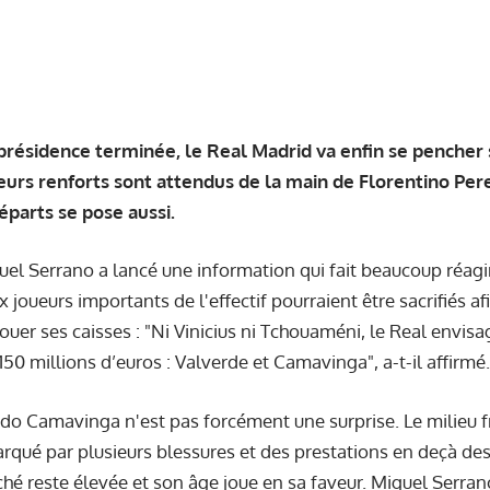
a présidence terminée, le Real Madrid va enfin se penche
eurs renforts sont attendus de la main de Florentino Per
éparts se pose aussi.
uel Serrano a lancé une information qui fait beaucoup réagi
x joueurs importants de l'effectif pourraient être sacrifiés a
ouer ses caisses : "Ni Vinicius ni Tchouaméni, le Real envis
150 millions d’euros : Valverde et Camavinga", a-t-il affirmé.
o Camavinga n'est pas forcément une surprise. Le milieu fr
qué par plusieurs blessures et des prestations en deçà des 
ché reste élevée et son âge joue en sa faveur. Miguel Serran