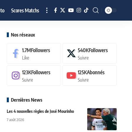
to
Scores Matchs
Nos réseaux
1.7M
Followers
540K
Followers
Like
Suivre
123K
Followers
125K
Abonnés
Suivre
Suivre
Dernières News
Les 4 nouvelles règles de José Mourinho
7 août 2026