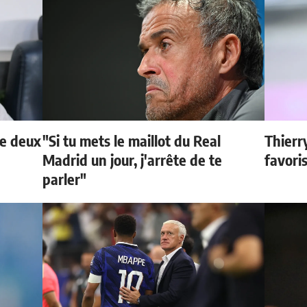
de deux
"Si tu mets le maillot du Real
Thierr
Madrid un jour, j'arrête de te
favori
parler"