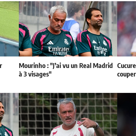
r
Mourinho : "J’ai vu un Real Madrid
Cucurel
à 3 visages"
couper