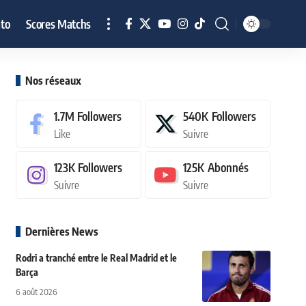
to
Scores Matchs
Nos réseaux
1.7M
Followers
540K
Followers
Like
Suivre
123K
Followers
125K
Abonnés
Suivre
Suivre
Dernières News
Rodri a tranché entre le Real Madrid et le
Barça
6 août 2026