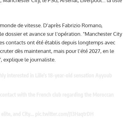
Manchester City, le PSG, Arsenal, Liverpool... la liste
e monde de vitesse. D'après Fabrizio Romano,
le dossier et avance sur l'opération. "Manchester City
es contacts ont été établis depuis longtemps avec
recruter dès maintenant, mais pour l'été 2027, en le
, explique le journaliste.
y interested in Lille’s 18-year-old sensation Ayyoub
 contact with the French club regarding the Moroccan
 elite, and City…
pic.twitter.com/J13HaqtrDH