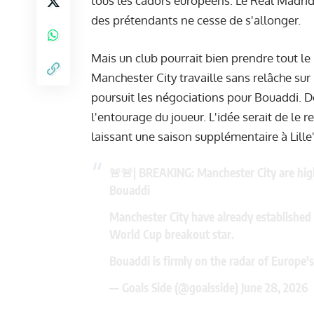
tous les cadors européens. Le Real Madrid, 
des prétendants ne cesse de s'allonger.
Mais un club pourrait bien prendre tout l
Manchester City travaille sans relâche sur 
poursuit les négociations pour Bouaddi. D
l'entourage du joueur. L'idée serait de le 
laissant une saison supplémentaire à Lille"
🚨🚨| BREAKING: Manchester City are highl
Bouaddi
Manchester City have already established
World Cup breakout star.
Bouaddi is firmly on the radar of Europe's
— Goals Side (@goalsside)
June 28, 2026