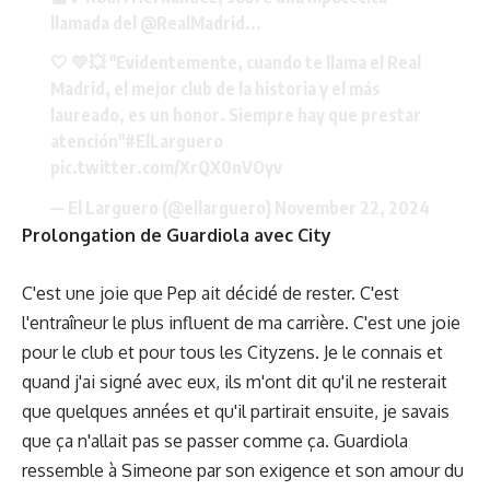
llamada del
@RealMadrid
...
🤍 💛💥 "Evidentemente, cuando te llama el Real
Madrid, el mejor club de la historia y el más
laureado, es un honor. Siempre hay que prestar
atención"
#ElLarguero
pic.twitter.com/XrQX0nVOyv
— El Larguero (@ellarguero)
November 22, 2024
Prolongation de Guardiola avec City
C'est une joie que Pep ait décidé de rester. C'est
l'entraîneur le plus influent de ma carrière. C'est une joie
pour le club et pour tous les Cityzens. Je le connais et
quand j'ai signé avec eux, ils m'ont dit qu'il ne resterait
que quelques années et qu'il partirait ensuite, je savais
que ça n'allait pas se passer comme ça. Guardiola
ressemble à Simeone par son exigence et son amour du