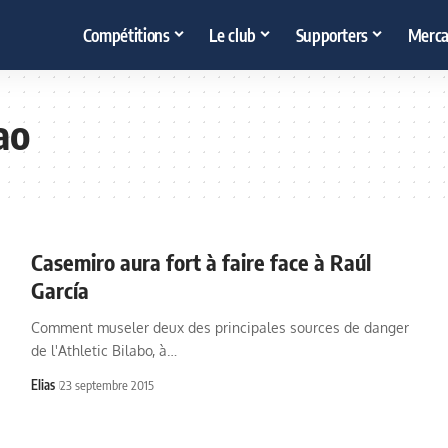
Compétitions
Le club
Supporters
Merca
ao
Casemiro aura fort à faire face à Raúl
García
Comment museler deux des principales sources de danger
de l'Athletic Bilabo, à…
Elias
23 septembre 2015