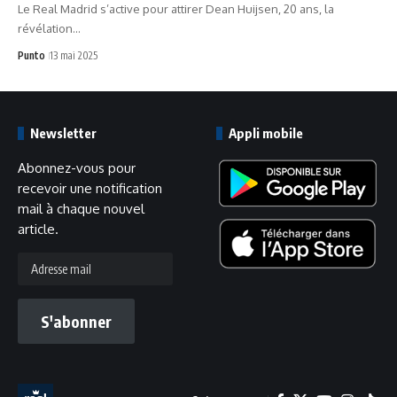
Le Real Madrid s’active pour attirer Dean Huijsen, 20 ans, la
révélation…
Punto
13 mai 2025
Newsletter
Appli mobile
Abonnez-vous pour
recevoir une notification
mail à chaque nouvel
article.
Adresse
mail
S'abonner