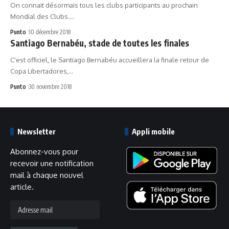
On connait désormais tous les clubs participants au prochain
Mondial des Clubs.…
Punto
10 décembre 2018
Santiago Bernabéu, stade de toutes les finales
C'est officiel, le Santiago Bernabéu accueillera la finale retour de
Copa Libertadores,…
Punto
30 novembre 2018
Newsletter
Appli mobile
Abonnez-vous pour
recevoir une notification
mail à chaque nouvel
article.
Adresse
mail